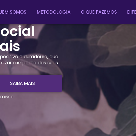
stra o
UEM SOMOS
METODOLOGIA
O QUE FAZEMOS
DIF
ocial
ais
positivo e duradouro, que
imizar o impacto das suas
SAIBA MAIS
omisso